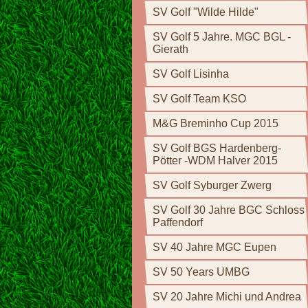
SV Golf "Wilde Hilde"
SV Golf 5 Jahre. MGC BGL -
Gierath
SV Golf Lisinha
SV Golf Team KSO
M&G Breminho Cup 2015
SV Golf BGS Hardenberg-
Pötter -WDM Halver 2015
SV Golf Syburger Zwerg
SV Golf 30 Jahre BGC Schloss
Paffendorf
SV 40 Jahre MGC Eupen
SV 50 Years UMBG
SV 20 Jahre Michi und Andrea