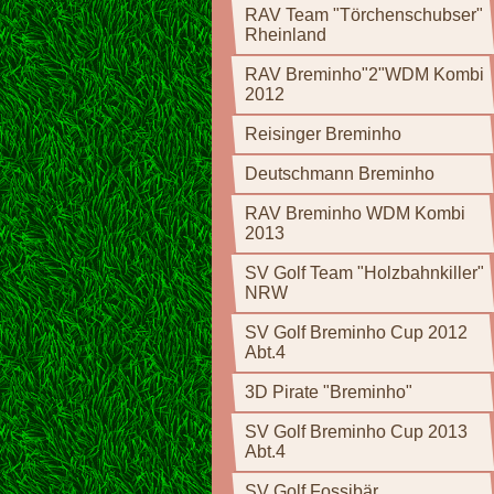
RAV Team "Törchenschubser"
Rheinland
RAV Breminho"2"WDM Kombi
2012
Reisinger Breminho
Deutschmann Breminho
RAV Breminho WDM Kombi
2013
SV Golf Team "Holzbahnkiller"
NRW
SV Golf Breminho Cup 2012
Abt.4
3D Pirate "Breminho"
SV Golf Breminho Cup 2013
Abt.4
SV Golf Fossibär