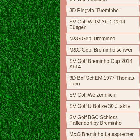
3D Pingvin "Breminho"
SV Golf WDM Abt 2 2014
Büttgen
M&G Gebi Breminho
M&G Gebi Breminho schwer
SV Golf Breminho Cup 2014
Abt.4
3D Bof SchEM 1977 Thomas
Born
SV Golf Weizenmichi
SV Golf U.Boltze 30 J. aktiv
SV Golf BGC Schloss
Paffendorf by Breminho
M&G Breminho Lautsprecher