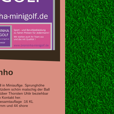
inho
ll in Miniauflge. Sprunghöhe
otzdem schön matschig der Ball
r über Thorsten Uhlir beziehbar
n Kontakt her.
 Gesamtauflage :16 KL
ramm und 44 shore