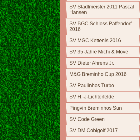
SV Stadtmeister 2011 Pascal
Hansen
SV BGC Schloss Paffendorf
2016
SV MGC Kettenis 2016
SV 35 Jahre Michi & Möve
SV Dieter Ahrens Jr.
M&G Breminho Cup 2016
SV Paulinhos Turbo
SV H.-J-Lichterfelde
Pingvin Breminhos Sun
SV Code Green
SV DM Cobigolf 2017