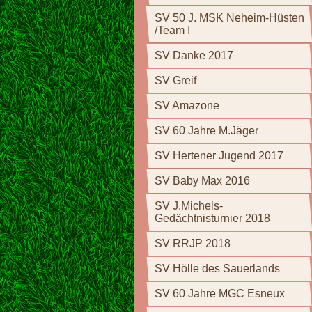
SV 50 J. MSK Neheim-Hüsten
/Team I
SV Danke 2017
SV Greif
SV Amazone
SV 60 Jahre M.Jäger
SV Hertener Jugend 2017
SV Baby Max 2016
SV J.Michels-
Gedächtnisturnier 2018
SV RRJP 2018
SV Hölle des Sauerlands
SV 60 Jahre MGC Esneux