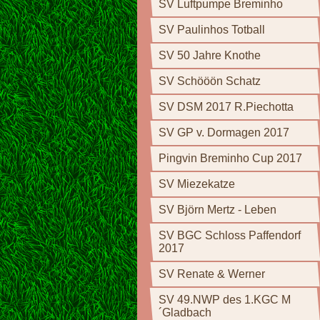
SV Luftpumpe Breminho
SV Paulinhos Totball
SV 50 Jahre Knothe
SV Schööön Schatz
SV DSM 2017 R.Piechotta
SV GP v. Dormagen 2017
Pingvin Breminho Cup 2017
SV Miezekatze
SV Björn Mertz - Leben
SV BGC Schloss Paffendorf
2017
SV Renate & Werner
SV 49.NWP des 1.KGC M
´Gladbach