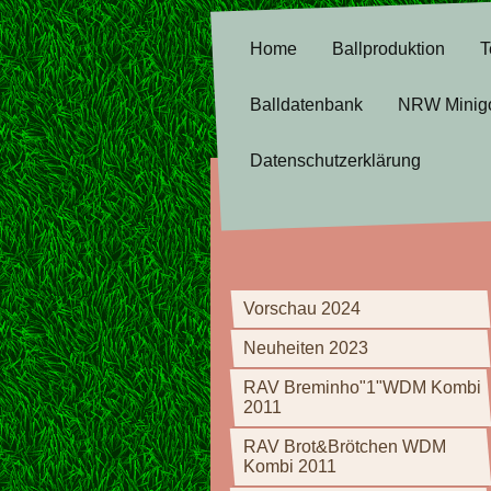
Home
Ballproduktion
T
Balldatenbank
NRW Minig
Datenschutzerklärung
Vorschau 2024
Neuheiten 2023
RAV Breminho"1"WDM Kombi
2011
RAV Brot&Brötchen WDM
Kombi 2011