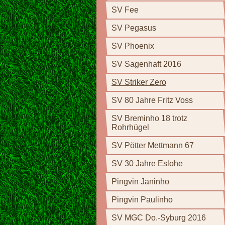
SV Fee
SV Pegasus
SV Phoenix
SV Sagenhaft 2016
SV Striker Zero
SV 80 Jahre Fritz Voss
SV Breminho 18 trotz
Rohrhügel
SV Pötter Mettmann 67
SV 30 Jahre Eslohe
Pingvin Janinho
Pingvin Paulinho
SV MGC Do.-Syburg 2016