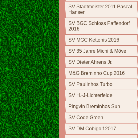
SV Stadtmeister 2011 Pascal
Hansen
SV BGC Schloss Paffendorf
2016
SV MGC Kettenis 2016
SV 35 Jahre Michi & Möve
SV Dieter Ahrens Jr.
M&G Breminho Cup 2016
SV Paulinhos Turbo
SV H.-J-Lichterfelde
Pingvin Breminhos Sun
SV Code Green
SV DM Cobigolf 2017