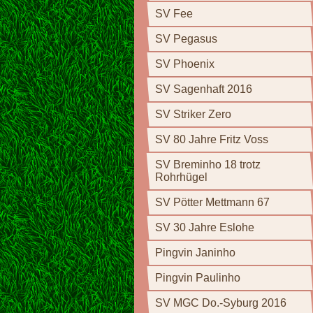
SV Fee
SV Pegasus
SV Phoenix
SV Sagenhaft 2016
SV Striker Zero
SV 80 Jahre Fritz Voss
SV Breminho 18 trotz
Rohrhügel
SV Pötter Mettmann 67
SV 30 Jahre Eslohe
Pingvin Janinho
Pingvin Paulinho
SV MGC Do.-Syburg 2016