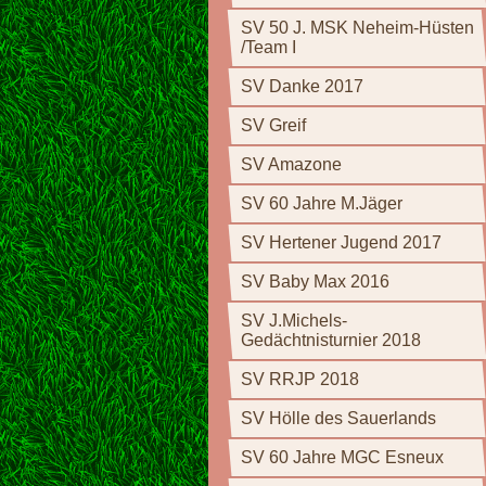
SV 50 J. MSK Neheim-Hüsten
/Team I
SV Danke 2017
SV Greif
SV Amazone
SV 60 Jahre M.Jäger
SV Hertener Jugend 2017
SV Baby Max 2016
SV J.Michels-
Gedächtnisturnier 2018
SV RRJP 2018
SV Hölle des Sauerlands
SV 60 Jahre MGC Esneux