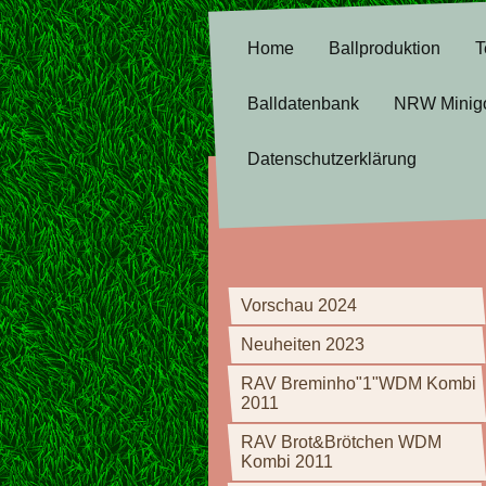
Home
Ballproduktion
T
Balldatenbank
NRW Minig
Datenschutzerklärung
Vorschau 2024
Neuheiten 2023
RAV Breminho"1"WDM Kombi
2011
RAV Brot&Brötchen WDM
Kombi 2011