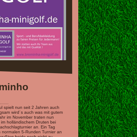
eminho
......
 spielt nun seit 2 Jahren auch
angsam wird´s auch was mit gutem
Jahr im November traten nun
 im holländischem Druten bei
achschlagturnier an. Ein Tag
m normalen 5-Runden Turnier an
, wußten beide noch nicht zu