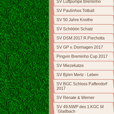
SV Luftpumpe Breminho
SV Paulinhos Totball
SV 50 Jahre Knothe
SV Schööön Schatz
SV DSM 2017 R.Piechotta
SV GP v. Dormagen 2017
Pingvin Breminho Cup 2017
SV Miezekatze
SV Björn Mertz - Leben
SV BGC Schloss Paffendorf
2017
SV Renate & Werner
SV 49.NWP des 1.KGC M
´Gladbach