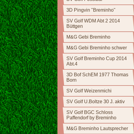
3D Pingvin "Breminho"
SV Golf WDM Abt 2 2014
Büttgen
M&G Gebi Breminho
M&G Gebi Breminho schwer
SV Golf Breminho Cup 2014
Abt.4
3D Bof SchEM 1977 Thomas
Born
SV Golf Weizenmichi
SV Golf U.Boltze 30 J. aktiv
SV Golf BGC Schloss
Paffendorf by Breminho
M&G Breminho Lautsprecher