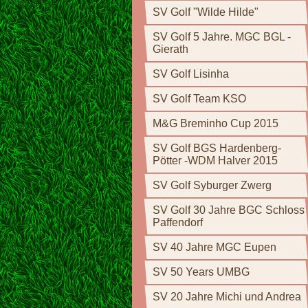
SV Golf "Wilde Hilde"
SV Golf 5 Jahre. MGC BGL -
Gierath
SV Golf Lisinha
SV Golf Team KSO
M&G Breminho Cup 2015
SV Golf BGS Hardenberg-
Pötter -WDM Halver 2015
SV Golf Syburger Zwerg
SV Golf 30 Jahre BGC Schloss
Paffendorf
SV 40 Jahre MGC Eupen
SV 50 Years UMBG
SV 20 Jahre Michi und Andrea