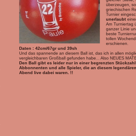
überzeugen, so
griechischen Re
Turnier einges
unerlaubt
einen
Am Turniertag ü
ganzer Linie und
beste Turnierr
tollen Wochende
erschienen.
Daten : 42cm/67gr und 39sh
Und das spannende an diesem Ball ist, das ich in allen mög
vergleichbaren Großball gefunden habe... Also NEUES MATE
Den Ball gibt es leider nur in einer begrenzten Stückzah
Abbonnenten und alle Spieler, die an diesem legendäre
Abend live dabei waren. !!