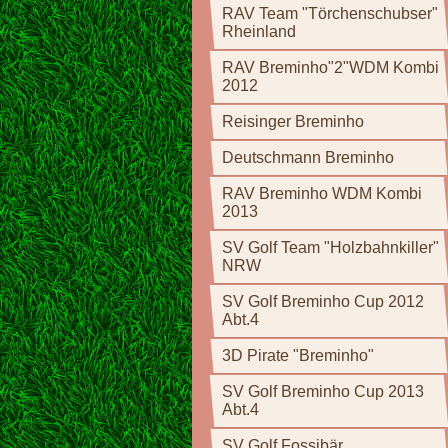
RAV Team "Törchenschubser"
Rheinland
RAV Breminho"2"WDM Kombi
2012
Reisinger Breminho
Deutschmann Breminho
RAV Breminho WDM Kombi
2013
SV Golf Team "Holzbahnkiller"
NRW
SV Golf Breminho Cup 2012
Abt.4
3D Pirate "Breminho"
SV Golf Breminho Cup 2013
Abt.4
SV Golf Fossibär