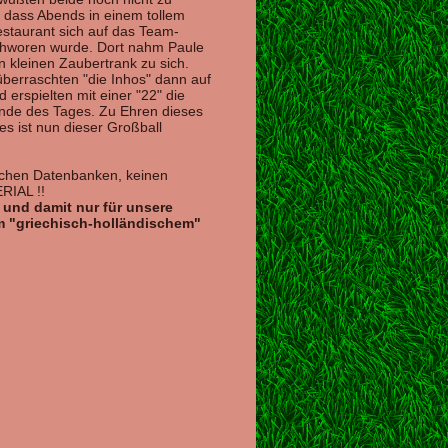
 dass Abends in einem tollem
staurant sich auf das Team-
chworen wurde. Dort nahm Paule
 kleinen Zaubertrank zu sich.
berraschten "die Inhos" dann auf
 erspielten mit einer "22" die
unde des Tages. Zu Ehren dieses
s ist nun dieser Großball
lichen Datenbanken, keinen
RIAL !!
l und damit nur für unsere
m "griechisch-holländischem"