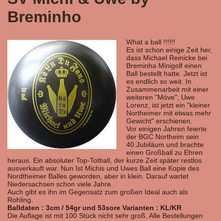
Breminho
What a ball !!!!!!
Es ist schon einige Zeit her,
dass Michael Reinicke bei
Breminha Minigolf einen
Ball bestellt hatte. Jetzt ist
es endlich so weit. In
Zusammenarbeit mit einer
weiteren "Möve", Uwe
Lorenz, ist jetzt ein "kleiner
Northeimer mit etwas mehr
Gewicht" erschienen.
Vor einigen Jahren feierte
der BGC Northeim sein
40.Jubiläum und brachte
einen Großball zu Ehren
heraus. Ein absoluter Top-Totball, der kurze Zeit später restlos
ausverkauft war. Nun Ist Michis und Uwes Ball eine Kopie des
Nordtheimer Balles geworden, aber in klein. Darauf wartet
Niedersachsen schon viele Jahre.
Auch gibt es ihn im Gegensatz zum großen Ideal auch als
Rohling.
Balldaten : 3cm / 54gr und 53sore Varianten : KL/KR
Die Auflage ist mit 100 Stück nicht sehr groß. Alle Bestellungen