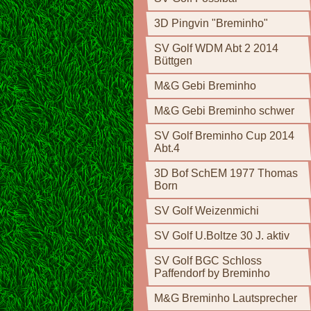
3D Pingvin "Breminho"
SV Golf WDM Abt 2 2014
Büttgen
M&G Gebi Breminho
M&G Gebi Breminho schwer
SV Golf Breminho Cup 2014
Abt.4
3D Bof SchEM 1977 Thomas
Born
SV Golf Weizenmichi
SV Golf U.Boltze 30 J. aktiv
SV Golf BGC Schloss
Paffendorf by Breminho
M&G Breminho Lautsprecher