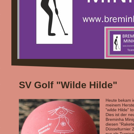
SV Golf "Wilde Hilde"
Heute bekam ic
meinem Herstel
"wilde Hilde" l
Dies ist der n
Breminha Minig
diesen "Raketen
Düsselturnier 2
nur als Turnier