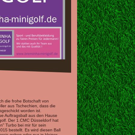
h die frohe Botschaft von
ler aus Tschechien, dass die
osgeschickt worden ist.
eue Auftragsball aus den Hause
olf. Der 1.CMC Düsseldorf hat
" Turbo bei mir für sein
015 bestellt. Es wird diesen Ball
preis geben oder nur in kleiner