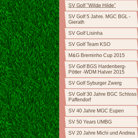
SV Golf "Wilde Hilde"
SV Golf 5 Jahre. MGC BGL -
Gierath
SV Golf Lisinha
SV Golf Team KSO
M&G Breminho Cup 2015
SV Golf BGS Hardenberg-
Pötter -WDM Halver 2015
SV Golf Syburger Zwerg
SV Golf 30 Jahre BGC Schloss
Paffendorf
SV 40 Jahre MGC Eupen
SV 50 Years UMBG
SV 20 Jahre Michi und Andrea