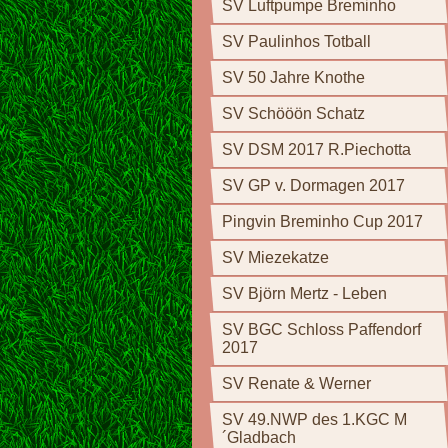
SV Luftpumpe Breminho
SV Paulinhos Totball
SV 50 Jahre Knothe
SV Schööön Schatz
SV DSM 2017 R.Piechotta
SV GP v. Dormagen 2017
Pingvin Breminho Cup 2017
SV Miezekatze
SV Björn Mertz - Leben
SV BGC Schloss Paffendorf
2017
SV Renate & Werner
SV 49.NWP des 1.KGC M
´Gladbach