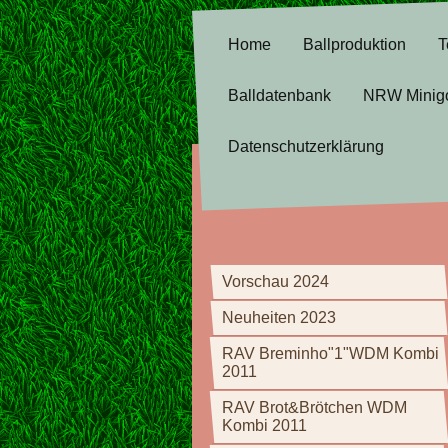
Home
Ballproduktion
T
Balldatenbank
NRW Minig
Datenschutzerklärung
Vorschau 2024
Neuheiten 2023
RAV Breminho"1"WDM Kombi
2011
RAV Brot&Brötchen WDM
Kombi 2011