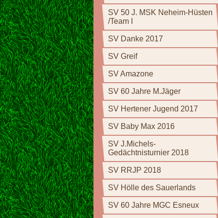
SV 50 J. MSK Neheim-Hüsten
/Team I
SV Danke 2017
SV Greif
SV Amazone
SV 60 Jahre M.Jäger
SV Hertener Jugend 2017
SV Baby Max 2016
SV J.Michels-
Gedächtnisturnier 2018
SV RRJP 2018
SV Hölle des Sauerlands
SV 60 Jahre MGC Esneux