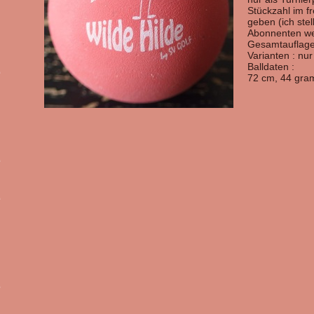
Stückzahl im f
geben (ich ste
Abonnenten wer
Gesamtauflage
Varianten : nu
Balldaten :
72 cm, 44 gra