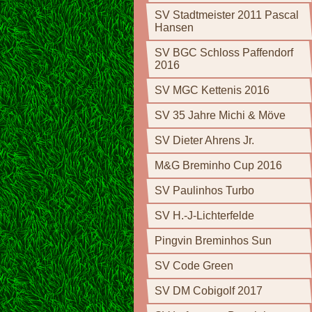
SV Stadtmeister 2011 Pascal
Hansen
SV BGC Schloss Paffendorf
2016
SV MGC Kettenis 2016
SV 35 Jahre Michi & Möve
SV Dieter Ahrens Jr.
M&G Breminho Cup 2016
SV Paulinhos Turbo
SV H.-J-Lichterfelde
Pingvin Breminhos Sun
SV Code Green
SV DM Cobigolf 2017