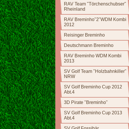
RAV Team "Törchenschubser"
Rheinland
RAV Breminho"2"WDM Kombi
2012
Reisinger Breminho
Deutschmann Breminho
RAV Breminho WDM Kombi
2013
SV Golf Team "Holzbahnkiller"
NRW
SV Golf Breminho Cup 2012
Abt.4
3D Pirate "Breminho"
SV Golf Breminho Cup 2013
Abt.4
SV Golf Fossibär