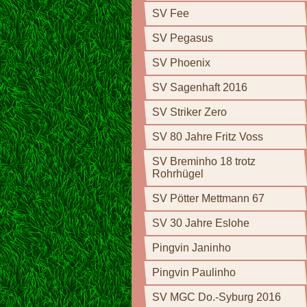
SV Fee
SV Pegasus
SV Phoenix
SV Sagenhaft 2016
SV Striker Zero
SV 80 Jahre Fritz Voss
SV Breminho 18 trotz
Rohrhügel
SV Pötter Mettmann 67
SV 30 Jahre Eslohe
Pingvin Janinho
Pingvin Paulinho
SV MGC Do.-Syburg 2016