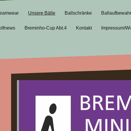
eamwear
Unsere Bälle
Ballschränke
Ballaufbewah
olfnews
Breminho-Cup Abt.4
Kontakt
Impressum/Wi