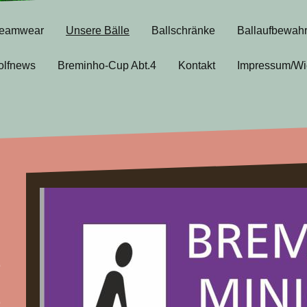
eamwear
Unsere Bälle
Ballschränke
Ballaufbewah
olfnews
Breminho-Cup Abt.4
Kontakt
Impressum/Wi