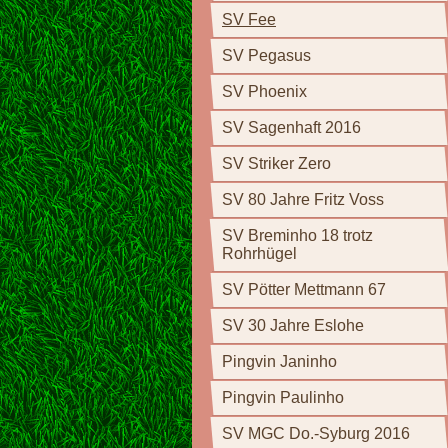
SV Fee
SV Pegasus
SV Phoenix
SV Sagenhaft 2016
SV Striker Zero
SV 80 Jahre Fritz Voss
SV Breminho 18 trotz
Rohrhügel
SV Pötter Mettmann 67
SV 30 Jahre Eslohe
Pingvin Janinho
Pingvin Paulinho
SV MGC Do.-Syburg 2016