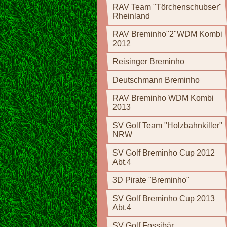
RAV Team "Törchenschubser"
Rheinland
RAV Breminho"2"WDM Kombi
2012
Reisinger Breminho
Deutschmann Breminho
RAV Breminho WDM Kombi
2013
SV Golf Team "Holzbahnkiller"
NRW
SV Golf Breminho Cup 2012
Abt.4
3D Pirate "Breminho"
SV Golf Breminho Cup 2013
Abt.4
SV Golf Fossibär