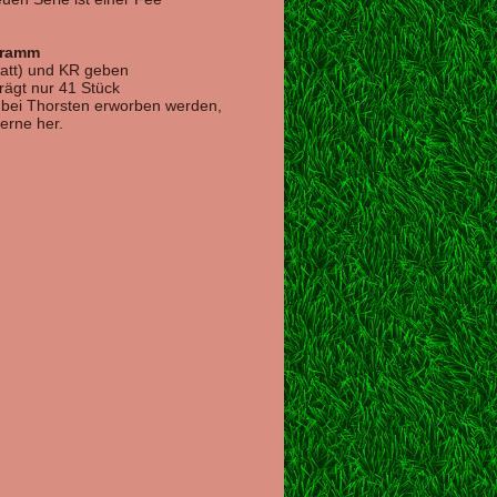
gramm
matt) und KR geben
rägt nur 41 Stück
l bei Thorsten erworben werden,
gerne her.