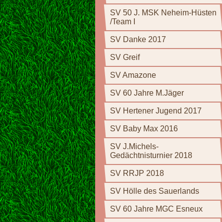
SV 50 J. MSK Neheim-Hüsten
/Team I
SV Danke 2017
SV Greif
SV Amazone
SV 60 Jahre M.Jäger
SV Hertener Jugend 2017
SV Baby Max 2016
SV J.Michels-
Gedächtnisturnier 2018
SV RRJP 2018
SV Hölle des Sauerlands
SV 60 Jahre MGC Esneux