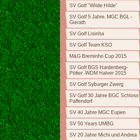
SV Golf "Wilde Hilde"
SV Golf 5 Jahre. MGC BGL -
Gierath
SV Golf Lisinha
SV Golf Team KSO
M&G Breminho Cup 2015
SV Golf BGS Hardenberg-
Pötter -WDM Halver 2015
SV Golf Syburger Zwerg
SV Golf 30 Jahre BGC Schloss
Paffendorf
SV 40 Jahre MGC Eupen
SV 50 Years UMBG
SV 20 Jahre Michi und Andrea