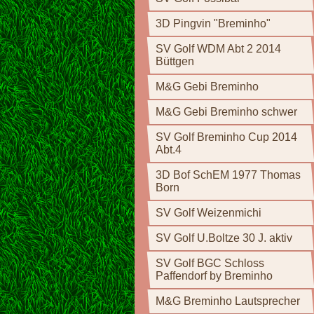
3D Pingvin "Breminho"
SV Golf WDM Abt 2 2014
Büttgen
M&G Gebi Breminho
M&G Gebi Breminho schwer
SV Golf Breminho Cup 2014
Abt.4
3D Bof SchEM 1977 Thomas
Born
SV Golf Weizenmichi
SV Golf U.Boltze 30 J. aktiv
SV Golf BGC Schloss
Paffendorf by Breminho
M&G Breminho Lautsprecher