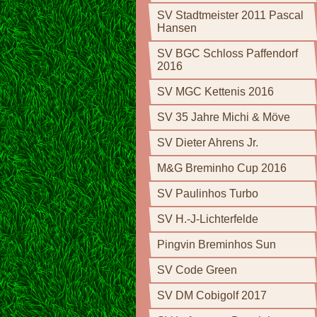
SV Stadtmeister 2011 Pascal
Hansen
SV BGC Schloss Paffendorf
2016
SV MGC Kettenis 2016
SV 35 Jahre Michi & Möve
SV Dieter Ahrens Jr.
M&G Breminho Cup 2016
SV Paulinhos Turbo
SV H.-J-Lichterfelde
Pingvin Breminhos Sun
SV Code Green
SV DM Cobigolf 2017