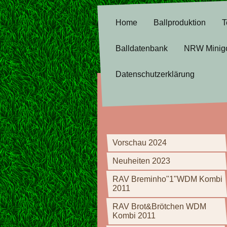
Home
Ballproduktion
T
Balldatenbank
NRW Minig
Datenschutzerklärung
Vorschau 2024
Neuheiten 2023
RAV Breminho"1"WDM Kombi
2011
RAV Brot&Brötchen WDM
Kombi 2011