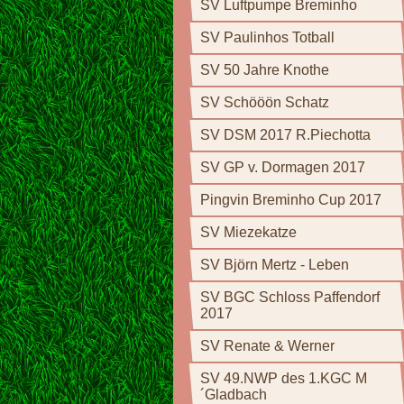
SV Luftpumpe Breminho
SV Paulinhos Totball
SV 50 Jahre Knothe
SV Schööön Schatz
SV DSM 2017 R.Piechotta
SV GP v. Dormagen 2017
Pingvin Breminho Cup 2017
SV Miezekatze
SV Björn Mertz - Leben
SV BGC Schloss Paffendorf
2017
SV Renate & Werner
SV 49.NWP des 1.KGC M
´Gladbach