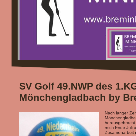
SV Golf 49.NWP des 1.K
Mönchengladbach by Br
Nach langer Zei
Mönchengladbac
herausgebracht.
mich Ende Juli a
Zusamenarbeit mi