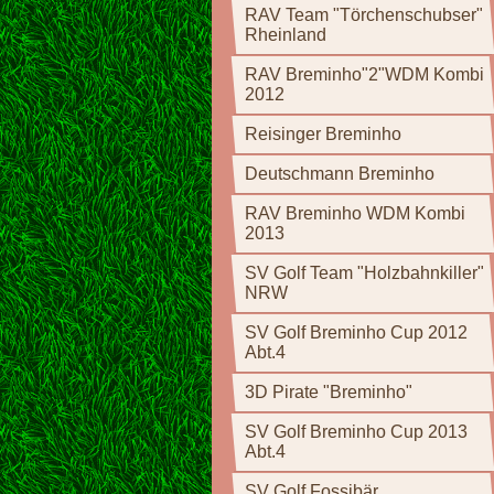
RAV Team "Törchenschubser"
Rheinland
RAV Breminho"2"WDM Kombi
2012
Reisinger Breminho
Deutschmann Breminho
RAV Breminho WDM Kombi
2013
SV Golf Team "Holzbahnkiller"
NRW
SV Golf Breminho Cup 2012
Abt.4
3D Pirate "Breminho"
SV Golf Breminho Cup 2013
Abt.4
SV Golf Fossibär