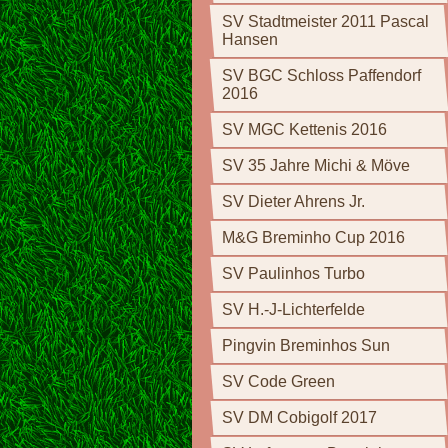
SV Stadtmeister 2011 Pascal
Hansen
SV BGC Schloss Paffendorf
2016
SV MGC Kettenis 2016
SV 35 Jahre Michi & Möve
SV Dieter Ahrens Jr.
M&G Breminho Cup 2016
SV Paulinhos Turbo
SV H.-J-Lichterfelde
Pingvin Breminhos Sun
SV Code Green
SV DM Cobigolf 2017