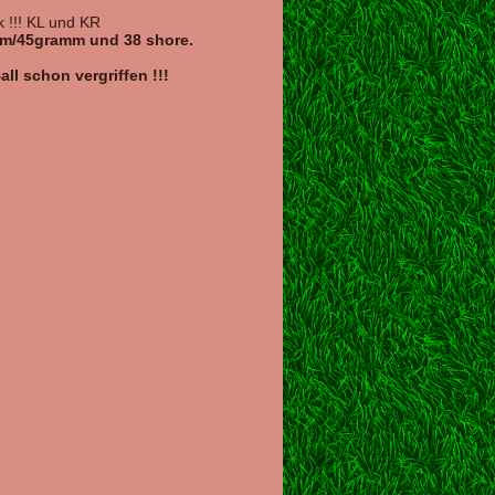
k !!! KL und KR
cm/45gramm und 38 shore.
all schon vergriffen !!!