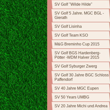
SV Golf "Wilde Hilde"
SV Golf 5 Jahre. MGC BGL -
Gierath
SV Golf Lisinha
SV Golf Team KSO
M&G Breminho Cup 2015
SV Golf BGS Hardenberg-
Pötter -WDM Halver 2015
SV Golf Syburger Zwerg
SV Golf 30 Jahre BGC Schloss
Paffendorf
SV 40 Jahre MGC Eupen
SV 50 Years UMBG
SV 20 Jahre Michi und Andrea