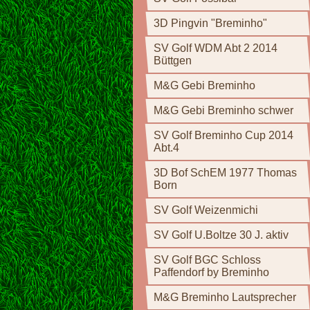
3D Pingvin "Breminho"
SV Golf WDM Abt 2 2014
Büttgen
M&G Gebi Breminho
M&G Gebi Breminho schwer
SV Golf Breminho Cup 2014
Abt.4
3D Bof SchEM 1977 Thomas
Born
SV Golf Weizenmichi
SV Golf U.Boltze 30 J. aktiv
SV Golf BGC Schloss
Paffendorf by Breminho
M&G Breminho Lautsprecher