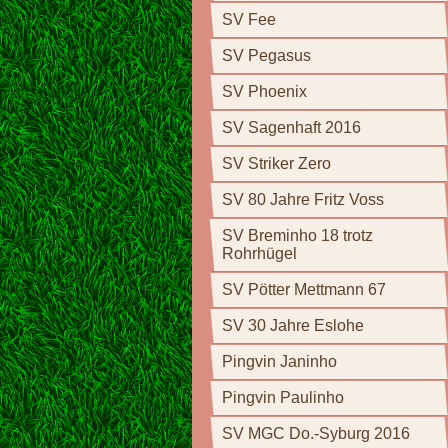
SV Fee
SV Pegasus
SV Phoenix
SV Sagenhaft 2016
SV Striker Zero
SV 80 Jahre Fritz Voss
SV Breminho 18 trotz
Rohrhügel
SV Pötter Mettmann 67
SV 30 Jahre Eslohe
Pingvin Janinho
Pingvin Paulinho
SV MGC Do.-Syburg 2016