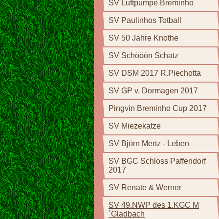
SV Luftpumpe Breminho
SV Paulinhos Totball
SV 50 Jahre Knothe
SV Schööön Schatz
SV DSM 2017 R.Piechotta
SV GP v. Dormagen 2017
Pingvin Breminho Cup 2017
SV Miezekatze
SV Björn Mertz - Leben
SV BGC Schloss Paffendorf
2017
SV Renate & Werner
SV 49.NWP des 1.KGC M
´Gladbach