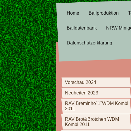
Home
Ballproduktion
T
Balldatenbank
NRW Minig
Datenschutzerklärung
Vorschau 2024
Neuheiten 2023
RAV Breminho"1"WDM Kombi
2011
RAV Brot&Brötchen WDM
Kombi 2011