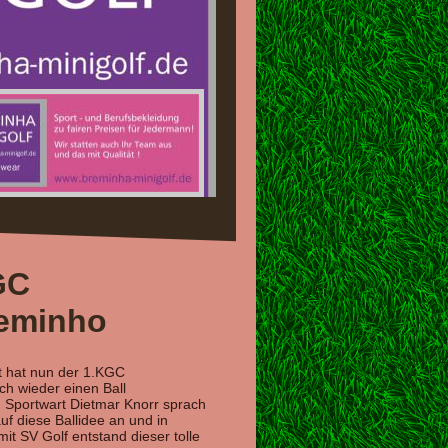
GC
eminho
t hat nun der 1.KGC
h wieder einen Ball
 Sportwart Dietmar Knorr sprach
uf diese Ballidee an und in
t SV Golf entstand dieser tolle