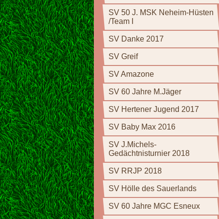
SV 50 J. MSK Neheim-Hüsten
/Team I
SV Danke 2017
SV Greif
SV Amazone
SV 60 Jahre M.Jäger
SV Hertener Jugend 2017
SV Baby Max 2016
SV J.Michels-
Gedächtnisturnier 2018
SV RRJP 2018
SV Hölle des Sauerlands
SV 60 Jahre MGC Esneux