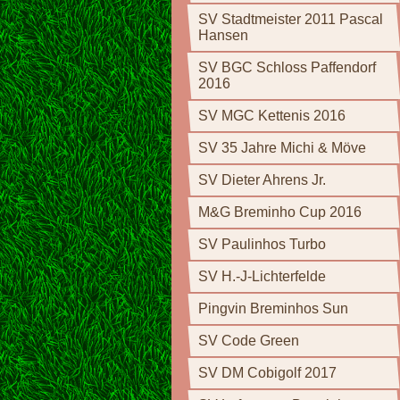
SV Stadtmeister 2011 Pascal
Hansen
SV BGC Schloss Paffendorf
2016
SV MGC Kettenis 2016
SV 35 Jahre Michi & Möve
SV Dieter Ahrens Jr.
M&G Breminho Cup 2016
SV Paulinhos Turbo
SV H.-J-Lichterfelde
Pingvin Breminhos Sun
SV Code Green
SV DM Cobigolf 2017