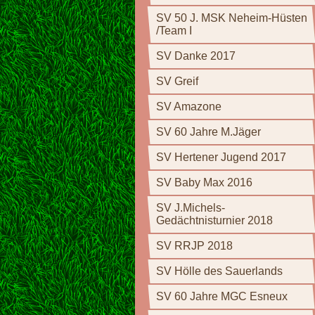
SV 50 J. MSK Neheim-Hüsten
/Team I
SV Danke 2017
SV Greif
SV Amazone
SV 60 Jahre M.Jäger
SV Hertener Jugend 2017
SV Baby Max 2016
SV J.Michels-
Gedächtnisturnier 2018
SV RRJP 2018
SV Hölle des Sauerlands
SV 60 Jahre MGC Esneux