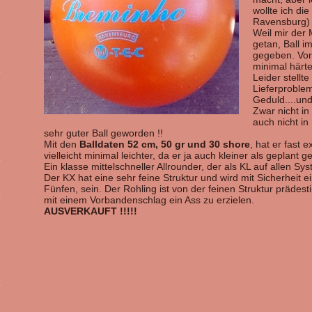
wollte ich di
Ravensburg)
Weil mir der 
getan, Ball i
gegeben. Vor
minimal härte
Leider stellt
Lieferproble
Geduld....und
Zwar nicht in
auch nicht in 
sehr guter Ball geworden !!
Mit den
Balldaten 52 cm, 50 gr und 30 shore
, hat er fast 
vielleicht minimal leichter, da er ja auch kleiner als geplant g
Ein klasse mittelschneller Allrounder, der als KL auf allen S
Der KX hat eine sehr feine Struktur und wird mit Sicherheit e
Fünfen, sein. Der Rohling ist von der feinen Struktur prädesti
mit einem Vorbandenschlag ein Ass zu erzielen.
AUSVERKAUFT !!!!!