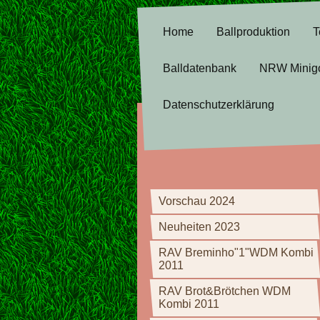
Home
Ballproduktion
T
Balldatenbank
NRW Minig
Datenschutzerklärung
Vorschau 2024
Neuheiten 2023
RAV Breminho"1"WDM Kombi
2011
RAV Brot&Brötchen WDM
Kombi 2011