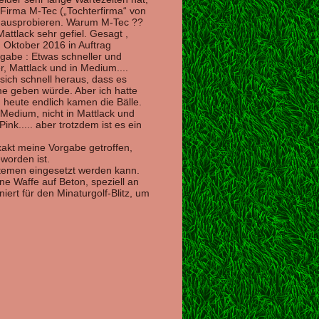
e Firma M-Tec („Tochterfirma“ von
 ausprobieren. Warum M-Tec ??
Mattlack sehr gefiel. Gesagt ,
m Oktober 2016 in Auftrag
gabe : Etwas schneller und
r, Mattlack und in Medium....
e sich schnell heraus, dass es
me geben würde. Aber ich hatte
 heute endlich kamen die Bälle.
 Medium, nicht in Mattlack und
Pink..... aber trotzdem ist es ein
exakt meine Vorgabe getroffen,
eworden ist.
ystemen eingesetzt werden kann.
ine Waffe auf Beton, speziell an
niert für den Minaturgolf-Blitz, um