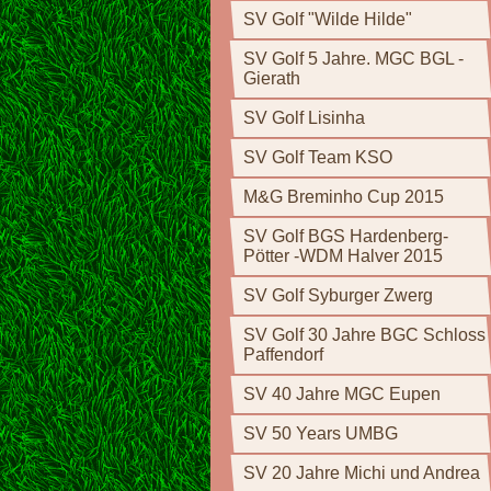
SV Golf "Wilde Hilde"
SV Golf 5 Jahre. MGC BGL -
Gierath
SV Golf Lisinha
SV Golf Team KSO
M&G Breminho Cup 2015
SV Golf BGS Hardenberg-
Pötter -WDM Halver 2015
SV Golf Syburger Zwerg
SV Golf 30 Jahre BGC Schloss
Paffendorf
SV 40 Jahre MGC Eupen
SV 50 Years UMBG
SV 20 Jahre Michi und Andrea