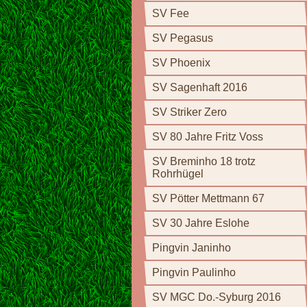
SV Fee
SV Pegasus
SV Phoenix
SV Sagenhaft 2016
SV Striker Zero
SV 80 Jahre Fritz Voss
SV Breminho 18 trotz
Rohrhügel
SV Pötter Mettmann 67
SV 30 Jahre Eslohe
Pingvin Janinho
Pingvin Paulinho
SV MGC Do.-Syburg 2016