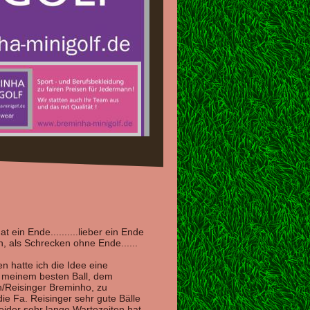
t ein Ende..........lieber ein Ende
, als Schrecken ohne Ende......
n hatte ich die Idee eine
 meinem besten Ball, dem
Reisinger Breminho, zu
e Fa. Reisinger sehr gute Bälle
eider sehr lange Wartezeiten hat,