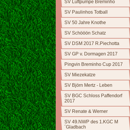
SV Luftpumpe Breminho
SV Paulinhos Totball
SV 50 Jahre Knothe
SV Schööön Schatz
SV DSM 2017 R.Piechotta
SV GP v. Dormagen 2017
Pingvin Breminho Cup 2017
SV Miezekatze
SV Björn Mertz - Leben
SV BGC Schloss Paffendorf
2017
SV Renate & Werner
SV 49.NWP des 1.KGC M
´Gladbach