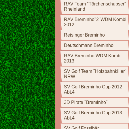
RAV Team "Törchenschubser"
Rheinland
RAV Breminho"2"WDM Kombi
2012
Reisinger Breminho
Deutschmann Breminho
RAV Breminho WDM Kombi
2013
SV Golf Team "Holzbahnkiller"
NRW
SV Golf Breminho Cup 2012
Abt.4
3D Pirate "Breminho"
SV Golf Breminho Cup 2013
Abt.4
SV Golf Fossibär