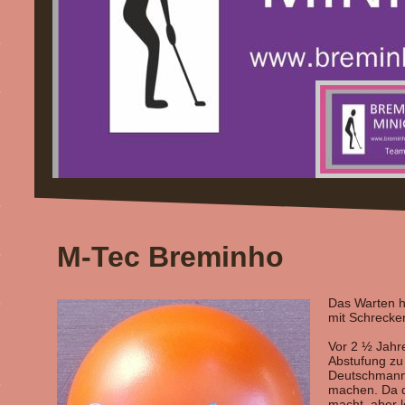
M-Tec Breminho
Das Warten ha
mit Schrecken
Vor 2 ½ Jahre
Abstufung zu
Deutschmann/
machen. Da di
macht, aber l