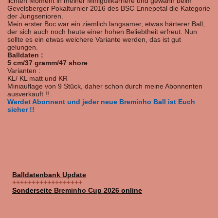
lichten Moment in meiner Minigolfkarriere und gewann beim
Gevelsberger Pokalturnier 2016 des BSC Ennepetal die Kategorie
der Jungsenioren.
Mein erster Boc war ein ziemlich langsamer, etwas härterer Ball,
der sich auch noch heute einer hohen Beliebtheit erfreut. Nun
sollte es ein etwas weichere Variante werden, das ist gut
gelungen.
Balldaten :
5 cm/37 gramm/47 shore
Varianten :
KL/ KL matt und KR
Miniauflage von 9 Stück, daher schon durch meine Abonnenten
ausverkauft !!
Werdet Abonnent und jeder neue Breminho Ball ist Euch
sicher !!
Balldatenbank Update
++++++++++++++++++
Sonderseite
Breminho Cup 2026
online