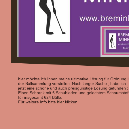
hier möchte ich Ihnen meine ultimative Lösung für Ordnung i
der Ballsammlung vorstellen. Nach langer Suche , habe ich
jetzt eine schöne und auch preisgünstige Lösung gefunden :
Einen Schrank mit 6 Schubladen und gelochtem Schaumstof
für insgesamt 624 Bälle.
Für weitere Info bitte
hier
klicken