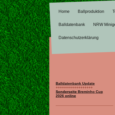
Home
Ballproduktion
T
Balldatenbank
NRW Minig
Datenschutzerklärung
Balldatenbank Update
++++++++++++++++++
Sonderseite
Breminho Cup
2026
online