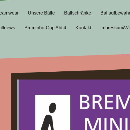
eamwear
Unsere Bälle
Ballschränke
Ballaufbewah
olfnews
Breminho-Cup Abt.4
Kontakt
Impressum/Wi